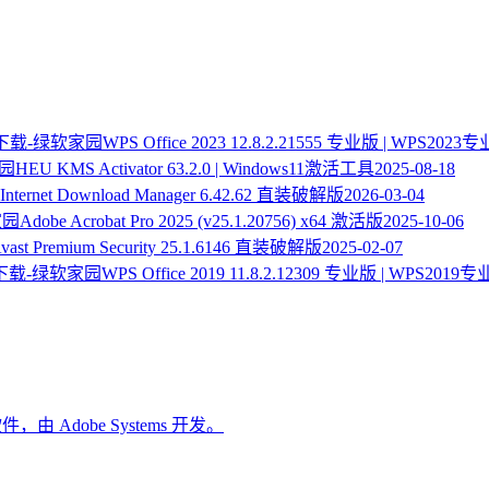
WPS Office 2023 12.8.2.21555 专业版 | WPS20
HEU KMS Activator 63.2.0 | Windows11激活工具
2025-08-18
Internet Download Manager 6.42.62 直装破解版
2026-03-04
Adobe Acrobat Pro 2025 (v25.1.20756) x64 激活版
2025-10-06
vast Premium Security 25.1.6146 直装破解版
2025-02-07
WPS Office 2019 11.8.2.12309 专业版 | WPS20
，由 Adobe Systems 开发。