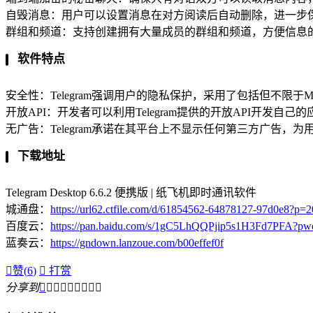
自毁消息：用户可以设置消息在对方阅读后自动删除，进一步
群组和频道：支持创建拥有大量成员的群组和频道，方便信息
软件特点
安全性：Telegram强调用户的隐私保护，采用了包括但不限于M
开放API：开发者可以利用Telegram提供的开放API开发
无广告：Telegram承诺在其平台上不显示任何第三方广告，
下载地址
Telegram Desktop 6.6.2 便携版 | 纸飞机即时通讯软件
城通盘：
https://url62.ctfile.com/d/61854562-64878127-97d0e8?p=
百度云：
https://pan.baidu.com/s/1gC5LhQQPjip5s1H3Fd7PFA?p
蓝奏云：
https://gndown.lanzoue.com/b00effef0f

赞(
6
)

打赏
分享到








