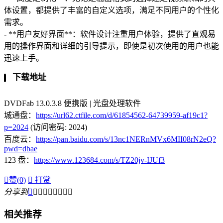
体设置，都提供了丰富的自定义选项，满足不同用户的个性化
需求。
- **用户友好界面**：软件设计注重用户体验，提供了直观易
用的操作界面和详细的引导提示，即使是初次使用的用户也能
迅速上手。
下载地址
DVDFab 13.0.3.8 便携版 | 光盘处理软件
城通盘：
https://url62.ctfile.com/d/61854562-64739959-af19c1?
p=2024
(访问密码: 2024)
百度云：
https://pan.baidu.com/s/13nc1NERnMVx6MII08rN2eQ?
pwd=dbae
123 盘：
https://www.123684.com/s/TZ20jv-IJUf3

赞(
0
)

打赏
分享到









相关推荐