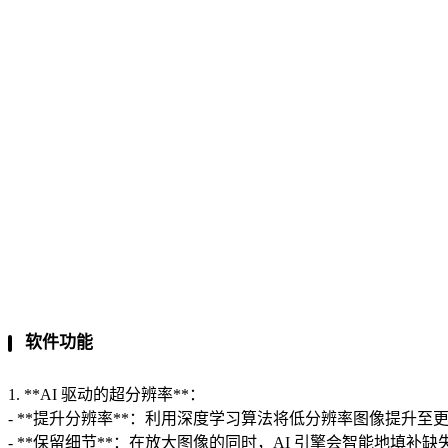
软件功能
1. **AI 驱动的超分辨率**：
- **提升分辨率**：利用深度学习算法将低分辨率图像提升至更高的清
- **保留细节**：在放大图像的同时，AI 引擎会智能地填