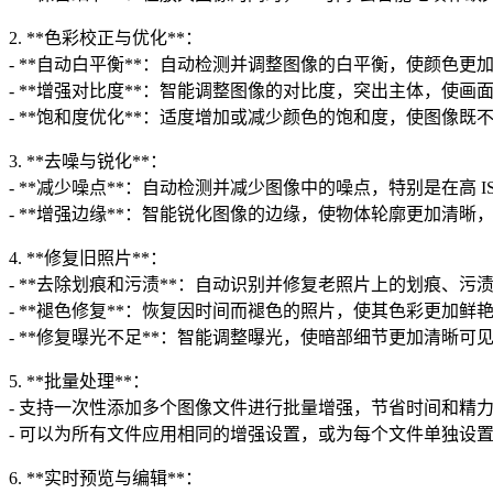
2. **色彩校正与优化**：
- **自动白平衡**：自动检测并调整图像的白平衡，使颜色更
- **增强对比度**：智能调整图像的对比度，突出主体，使画
- **饱和度优化**：适度增加或减少颜色的饱和度，使图像
3. **去噪与锐化**：
- **减少噪点**：自动检测并减少图像中的噪点，特别是在高 
- **增强边缘**：智能锐化图像的边缘，使物体轮廓更加清
4. **修复旧照片**：
- **去除划痕和污渍**：自动识别并修复老照片上的划痕、
- **褪色修复**：恢复因时间而褪色的照片，使其色彩更加鲜
- **修复曝光不足**：智能调整曝光，使暗部细节更加清晰可
5. **批量处理**：
- 支持一次性添加多个图像文件进行批量增强，节省时间和精
- 可以为所有文件应用相同的增强设置，或为每个文件单独设
6. **实时预览与编辑**：