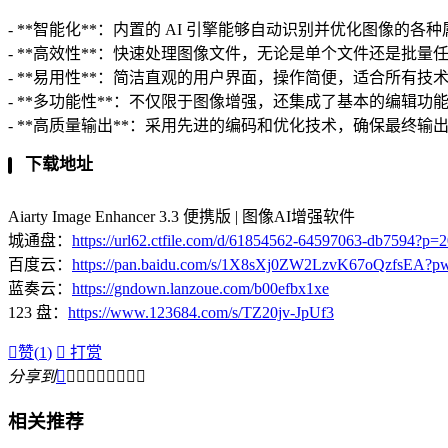
- **智能化**：内置的 AI 引擎能够自动识别并优化图像
- **高效性**：快速处理图像文件，无论是单个文件还是批
- **易用性**：简洁直观的用户界面，操作简便，适合所有技
- **多功能性**：不仅限于图像增强，还集成了基本的编辑
- **高质量输出**：采用先进的编码和优化技术，确保最终
下载地址
Aiarty Image Enhancer 3.3 便携版 | 图像AI增强软件
城通盘：
https://url62.ctfile.com/d/61854562-64597063-db7594?p=
百度云：
https://pan.baidu.com/s/1X8sXj0ZW2LzvK67oQzfsEA?p
蓝奏云：
https://gndown.lanzoue.com/b00efbx1xe
123 盘：
https://www.123684.com/s/TZ20jv-JpUf3

赞(
1
)

打赏
分享到









相关推荐