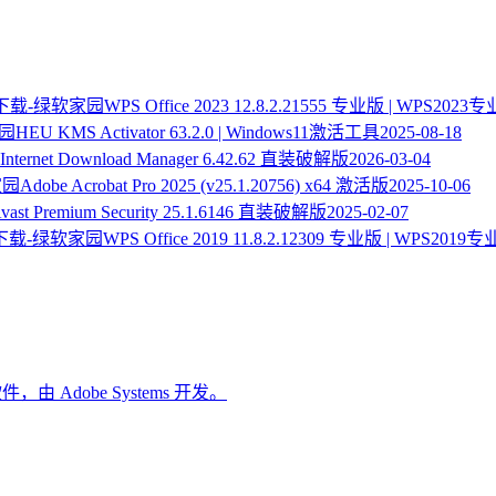
WPS Office 2023 12.8.2.21555 专业版 | WPS20
HEU KMS Activator 63.2.0 | Windows11激活工具
2025-08-18
Internet Download Manager 6.42.62 直装破解版
2026-03-04
Adobe Acrobat Pro 2025 (v25.1.20756) x64 激活版
2025-10-06
vast Premium Security 25.1.6146 直装破解版
2025-02-07
WPS Office 2019 11.8.2.12309 专业版 | WPS20
，由 Adobe Systems 开发。