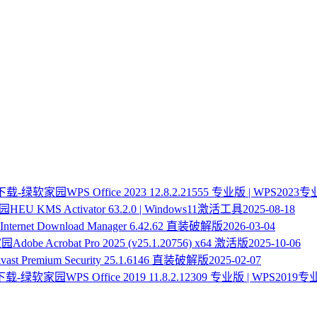
WPS Office 2023 12.8.2.21555 专业版 | WPS20
HEU KMS Activator 63.2.0 | Windows11激活工具
2025-08-18
Internet Download Manager 6.42.62 直装破解版
2026-03-04
Adobe Acrobat Pro 2025 (v25.1.20756) x64 激活版
2025-10-06
vast Premium Security 25.1.6146 直装破解版
2025-02-07
WPS Office 2019 11.8.2.12309 专业版 | WPS20