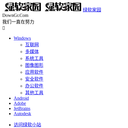
绿软家园
DownGr.Com
我们一直在努力

Windows
互联网
多媒体
系统工具
图像图形
应用软件
安全软件
办公软件
其他工具
Android
Adobe
JetBrains
Autodesk
访问绿软小站