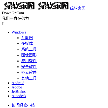
绿软家园
DownGr.Com
我们一直在努力

Windows
互联网
多媒体
系统工具
图像图形
应用软件
安全软件
办公软件
其他工具
Android
Adobe
JetBrains
Autodesk
访问绿软小站